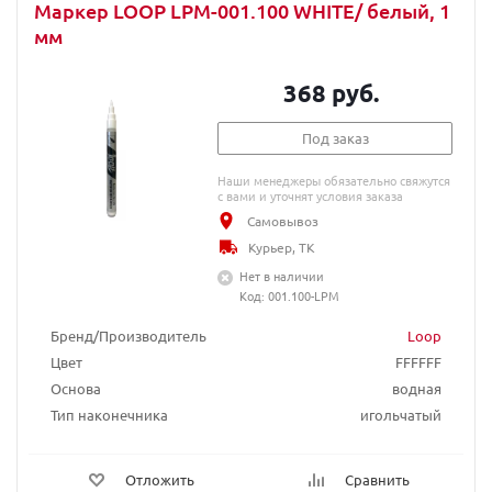
Маркер LOOP LPM-001.100 WHITE/ белый, 1
мм
368 руб.
Под заказ
Наши менеджеры обязательно свяжутся
с вами и уточнят условия заказа
Самовывоз
Курьер, ТК
Нет в наличии
Код: 001.100-LPM
Бренд/Производитель
Loop
Цвет
FFFFFF
Основа
водная
Тип наконечника
игольчатый
Отложить
Сравнить