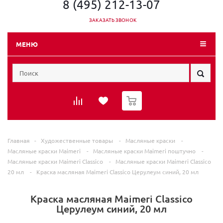
8 (495) 212-13-07
ЗАКАЗАТЬ ЗВОНОК
МЕНЮ
0
Главная
-
Художественные товары
-
Масляные краски
-
Масляные краски Maimeri
-
Масляные краски Maimeri поштучно
-
Масляные краски Maimeri Classico
-
Масляные краски Maimeri Classico
20 мл
-
Краска масляная Maimeri Classico Церулеум синий, 20 мл
Краска масляная Maimeri Classico
Церулеум синий, 20 мл