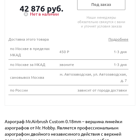
Под заказ
42 876 руб.
Нет в наличии
Наши менеджеры
обязательно свяжутся с вами
и уточнят условия заказа
Доставка этого товара
Подробнее
по Москве в пределах
450 Р
1-3 дня
МКАД
по Москве за МКАД
звоните
1-3 дня
м. Автозаводская, ул. Автозаводская,
самовывоз Москва
д. 7
по России
зависит от города доставки
Аэрограф Mr.Airbrush Custom 0.18mm – вершина линейки
аэрографов от Mr. Hobby. Является профессиональным
аэрографом двойного независимого действия с верхней