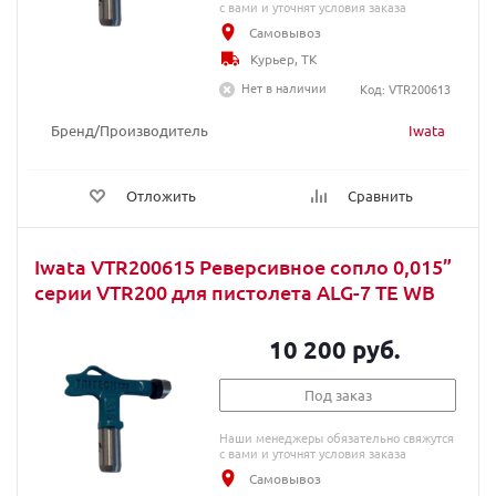
с вами и уточнят условия заказа
Самовывоз
Курьер, ТК
Нет в наличии
Код: VTR200613
Бренд/Производитель
Iwata
Отложить
Сравнить
Iwata VTR200615 Реверсивное сопло 0,015”
серии VTR200 для пистолета ALG-7 TE WB
10 200 руб.
Под заказ
Наши менеджеры обязательно свяжутся
с вами и уточнят условия заказа
Самовывоз