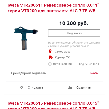
Iwata VTR200511 Реверсивное сопло 0,011”
серии VTR200 для пистолета ALG-7 TE WB
10 200 руб.
Под заказ
Наши менеджеры обязательно свяжутся
с вами и уточнят условия заказа
Самовывоз
Курьер, ТК
Нет в наличии
Код: VTR200511
Бренд/Производитель
Iwata
Отложить
Сравнить
Iwata VTR200515 Реверсивное сопло 0,015”
серии VTR200 для пистолета ALG-7 TE WB