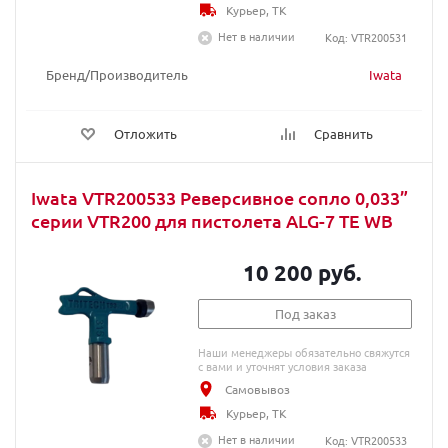
Курьер, ТК
Нет в наличии
Код: VTR200531
Бренд/Производитель
Iwata
Отложить
Сравнить
Iwata VTR200533 Реверсивное сопло 0,033”
серии VTR200 для пистолета ALG-7 TE WB
10 200 руб.
Под заказ
Наши менеджеры обязательно свяжутся
с вами и уточнят условия заказа
Самовывоз
Курьер, ТК
Нет в наличии
Код: VTR200533