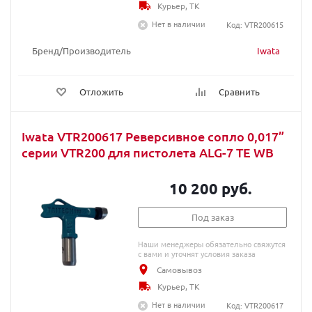
Курьер, ТК
Нет в наличии
Код: VTR200615
Бренд/Производитель
Iwata
Отложить
Сравнить
Iwata VTR200617 Реверсивное сопло 0,017”
серии VTR200 для пистолета ALG-7 TE WB
10 200 руб.
Под заказ
Наши менеджеры обязательно свяжутся
с вами и уточнят условия заказа
Самовывоз
Курьер, ТК
Нет в наличии
Код: VTR200617