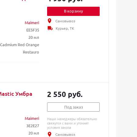
В корзину
Самовывоз
Maimeri
Курьер, ТК
EE5F35
20 мл
 Cadmium Red Orange
Restauro
2 550 руб.
Mastic Умбра
Под заказ
Maimeri
Наши менеджеры обязательно
свяжутся с вами и уточнят
3E2E27
условия заказа
20 мл
Самовывоз