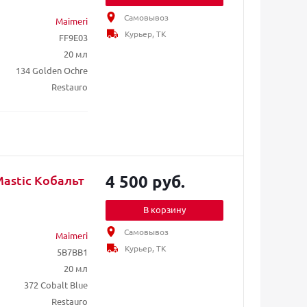
Самовывоз
Maimeri
Курьер, ТК
FF9E03
20 мл
134 Golden Ochre
Restauro
4 500 руб.
Mastic Кобальт
В корзину
Самовывоз
Maimeri
Курьер, ТК
5B7BB1
20 мл
372 Cobalt Blue
Restauro