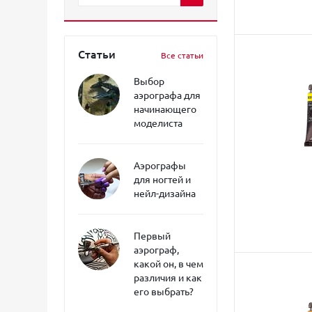
Статьи
Все статьи
Выбор
аэрографа для
начинающего
моделиста
Аэрографы
для ногтей и
нейл-дизайна
Первый
аэрограф,
какой он, в чем
различия и как
его выбрать?