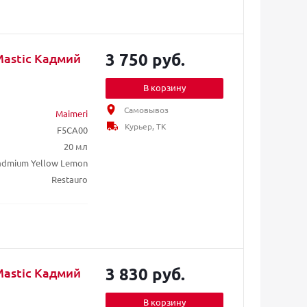
3 750 руб.
Mastic Кадмий
В корзину
Самовывоз
Maimeri
Курьер, ТК
F5CA00
20 мл
admium Yellow Lemon
Restauro
3 830 руб.
Mastic Кадмий
В корзину