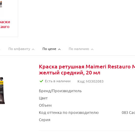
раски
tauro
По алфавиту
По цене
По наличию
Краска ретушная Maimeri Restauro 
желтый средний, 20 мл
Есть в наличии
Код: M3302083
Бренд/Производитель
Цвет
Объем
Код оттенка по производителю
083 Ca
Серия