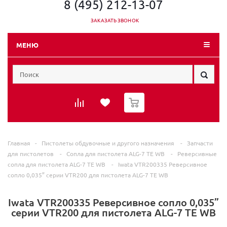
8 (495) 212-13-07
ЗАКАЗАТЬ ЗВОНОК
МЕНЮ
0
Главная
-
Пистолеты обдувочные и другого назначения
-
Запчасти
для пистолетов
-
Сопла для пистолета ALG-7 TE WB
-
Реверсивные
сопла для пистолета ALG-7 TE WB
-
Iwata VTR200335 Реверсивное
сопло 0,035” серии VTR200 для пистолета ALG-7 TE WB
Iwata VTR200335 Реверсивное сопло 0,035”
серии VTR200 для пистолета ALG-7 TE WB