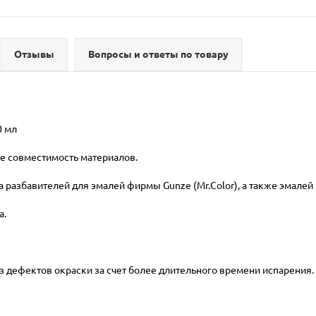
Отзывы
Вопросы и ответы по товару
0 мл
е совместимость материалов.
азбавителей для эмалей фирмы Gunze (Mr.Color), а также эмалей п
а.
 дефектов окраски за счет более длительного времени испарения.