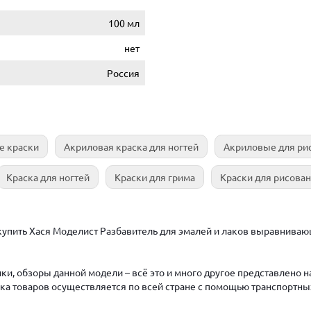
100 мл
нет
Россия
е краски
Акриловая краска для ногтей
Акриловые для ри
Краска для ногтей
Краски для грима
Краски для рисова
упить Хася Моделист Разбавитель для эмалей и лаков выравнивающ
ки, обзоры данной модели – всё это и много другое представлено 
авка товаров осуществляется по всей стране с помощью транспортны