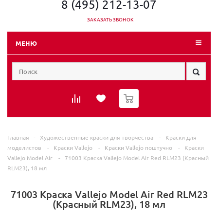
8 (495) 212-13-07
ЗАКАЗАТЬ ЗВОНОК
МЕНЮ
0
Главная
-
Художественные краски для творчества
-
Краски для
моделистов
-
Краски Vallejo
-
Краски Vallejo поштучно
-
Краски
Vallejo Model Air
-
71003 Краска Vallejo Model Air Red RLM23 (Красный
RLM23), 18 мл
71003 Краска Vallejo Model Air Red RLM23
(Красный RLM23), 18 мл