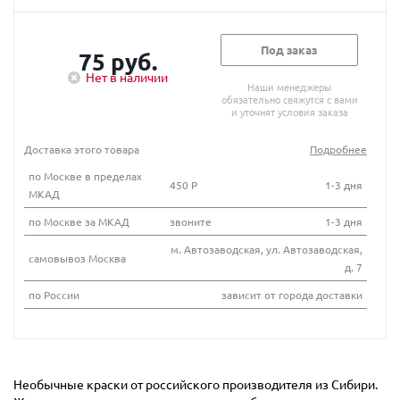
Под заказ
75 руб.
Нет в наличии
Наши менеджеры
обязательно свяжутся с вами
и уточнят условия заказа
Доставка этого товара
Подробнее
по Москве в пределах
450 Р
1-3 дня
МКАД
по Москве за МКАД
звоните
1-3 дня
м. Автозаводская, ул. Автозаводская,
самовывоз Москва
д. 7
по России
зависит от города доставки
Необычные краски от российского производителя из Сибири.