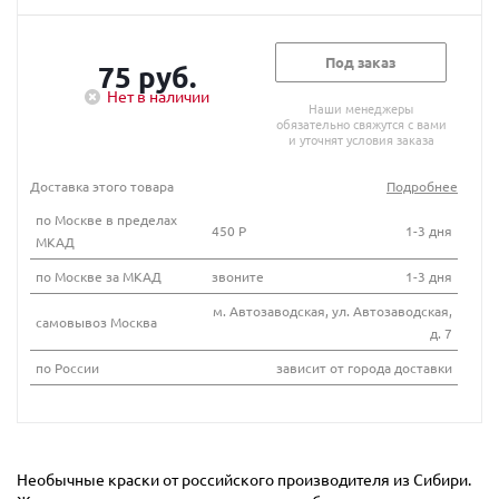
Под заказ
75 руб.
Нет в наличии
Наши менеджеры
обязательно свяжутся с вами
и уточнят условия заказа
Доставка этого товара
Подробнее
по Москве в пределах
450 Р
1-3 дня
МКАД
по Москве за МКАД
звоните
1-3 дня
м. Автозаводская, ул. Автозаводская,
самовывоз Москва
д. 7
по России
зависит от города доставки
Необычные краски от российского производителя из Сибири.