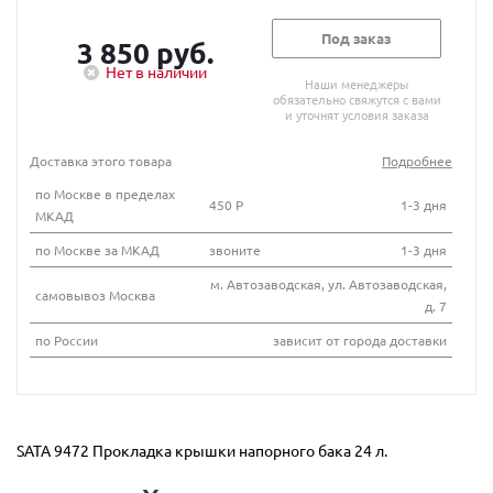
Под заказ
3 850 руб.
Нет в наличии
Наши менеджеры
обязательно свяжутся с вами
и уточнят условия заказа
Доставка этого товара
Подробнее
по Москве в пределах
450 Р
1-3 дня
МКАД
по Москве за МКАД
звоните
1-3 дня
м. Автозаводская, ул. Автозаводская,
самовывоз Москва
д. 7
по России
зависит от города доставки
SATA 9472 Прокладка крышки напорного бака 24 л.