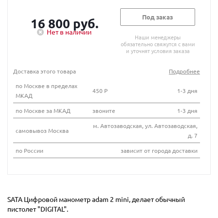
Под заказ
16 800 руб.
Нет в наличии
Наши менеджеры
обязательно свяжутся с вами
и уточнят условия заказа
Доставка этого товара
Подробнее
по Москве в пределах
450 Р
1-3 дня
МКАД
по Москве за МКАД
звоните
1-3 дня
м. Автозаводская, ул. Автозаводская,
самовывоз Москва
д. 7
по России
зависит от города доставки
SATA Цифровой манометр adam 2 mini, делает обычный
пистолет "DIGITAL".