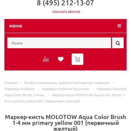
8 (495) 212-13-07
ЗАКАЗАТЬ ЗВОНОК
МЕНЮ
0
Главная
-
Профессиональные, художественные арт маркеры
-
Маркеры Molotow
-
Маркеры Molotow поштучно
-
Маркеры Molotow
Aqua Color Brush 1-4 мм
-
Маркер-кисть MOLOTOW Aqua Color Brush 1-
4 мм primary yellow 001 (первичный желтый)
Маркер-кисть MOLOTOW Aqua Color Brush
1-4 мм primary yellow 001 (первичный
желтый)