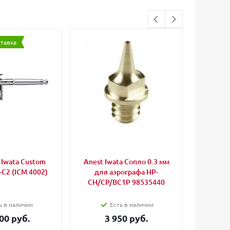
ставка
Iwata Custom
Anest Iwata Сопло 0.3 мм
Iwata 
-C2 (ICM 4002)
для аэрографа HP-
CH/CP/BC1P 98535440
ь в наличии
Есть в наличии
00 руб.
3 950 руб.
3