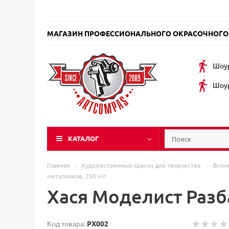
МАГАЗИН ПРОФЕССИОНАЛЬНОГО ОКРАСОЧНОГО
Шоур
Шоур
КАТАЛОГ
Главная
-
Художественные краски для творчества
-
Вспо
металликов, 250 мл
Хася Моделист Разб
Код товара:
PX002