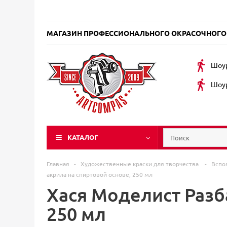
МАГАЗИН ПРОФЕССИОНАЛЬНОГО ОКРАСОЧНОГО
Шоур
Шоур
КАТАЛОГ
Главная
-
Художественные краски для творчества
-
Вспо
акрила на спиртовой основе, 250 мл
Хася Моделист Разб
250 мл