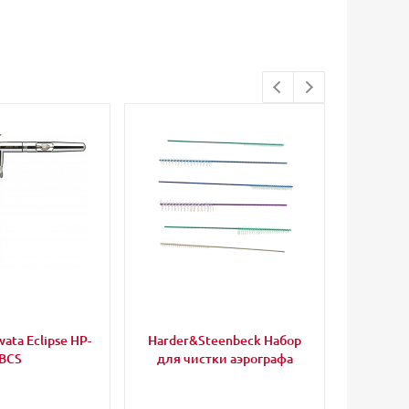
ata Eclipse HP-
Harder&Steenbeck Набор
Valle
BCS
для чистки аэрографа
Primer
полиу
че