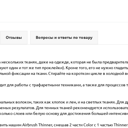
Отзывы
Вопросы и ответы по товару
на нескольких тканях, даже на одежде, которая не была предварите
уют один и тот же тип проклейки). Кроме того, его не нужно гладит
льной фиксации на ткани. Стирайте на коротком цикле в холодной в
ит для работы с трафаретными техниками, а также для процессов 
альных волокон, таких как хлопок и лен, и на светлых тканях. Для 
аемых результатов. Для темных тканей рекомендуется использовать
колько слоев или белую основу для достижения большей интенсивн
ить нашим Airbrush Thinner, смешав 2 части Color с 1 частью Thinn