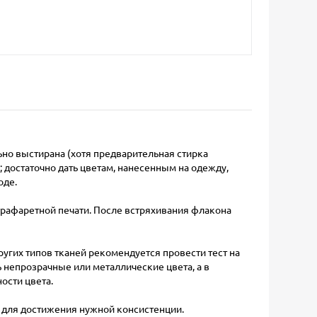
льно выстирана (хотя предварительная стирка
ь; достаточно дать цветам, нанесенным на одежду,
оде.
трафаретной печати. После встряхивания флакона
других типов тканей рекомендуется провести тест на
 непрозрачные или металлические цвета, а в
ости цвета.
er для достижения нужной консистенции.