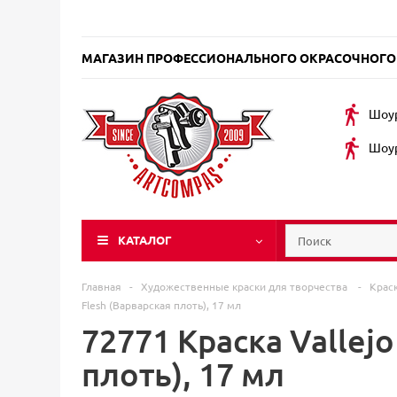
МАГАЗИН ПРОФЕССИОНАЛЬНОГО ОКРАСОЧНОГО
Шоур
Шоур
КАТАЛОГ
Главная
-
Художественные краски для творчества
-
Крас
Flesh (Варварская плоть), 17 мл
72771 Краска Vallej
плоть), 17 мл