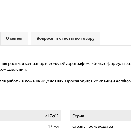
Отзывы
Вопросы и ответы по товару
ове для росписи миниатюр и моделей аэрографом. Жидкая формула р
ком давлении.
для работы в домашних условиях. Производится компанией Acrylicos V
a17c62
Серия
17 мл
Страна производства