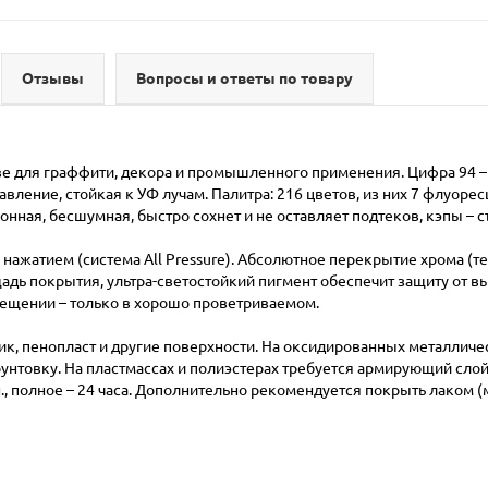
Отзывы
Вопросы и ответы по товару
е для граффити, декора и промышленного применения. Цифра 94 – о
вление, стойкая к УФ лучам. Палитра: 216 цветов, из них 7 флуоре
онная, бесшумная, быстро сохнет и не оставляет подтеков, кэпы – 
ажатием (система All Pressure). Абсолютное перекрытие хрома (техно
адь покрытия, ультра-светостойкий пигмент обеспечит защиту от в
мещении – только в хорошо проветриваемом.
стик, пенопласт и другие поверхности. На оксидированных металли
унтовку. На пластмассах и полиэстерах требуется армирующий слой
., полное – 24 часа. Дополнительно рекомендуется покрыть лаком 