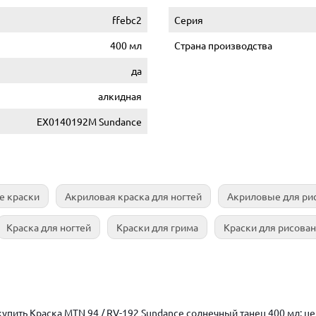
ffebc2
Серия
400 мл
Страна производства
да
алкидная
EX0140192M Sundance
е краски
Акриловая краска для ногтей
Акриловые для ри
Краска для ногтей
Краски для грима
Краски для рисова
упить Краска MTN 94 / RV-192 Sundance солнечный танец 400 мл: ц