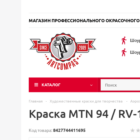
МАГАЗИН ПРОФЕССИОНАЛЬНОГО ОКРАСОЧНОГО
Шоур
Шоур
КАТАЛОГ
Главная
-
Художественные краски для творчества
-
Аэро
Краска MTN 94 / RV-
Код товара:
8427744411695