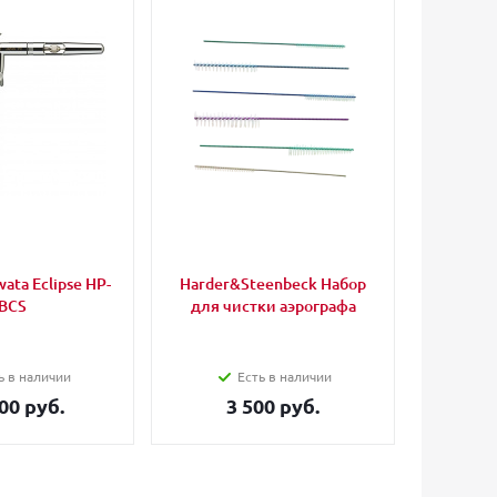
ata Eclipse HP-
Harder&Steenbeck Набор
Valle
BCS
для чистки аэрографа
Primer
полиу
че
ь в наличии
Есть в наличии
00 руб.
3 500 руб.
1