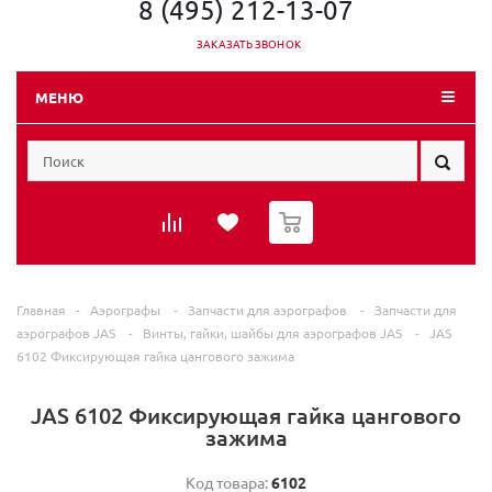
8 (495) 212-13-07
ЗАКАЗАТЬ ЗВОНОК
МЕНЮ
0
Главная
-
Аэрографы
-
Запчасти для аэрографов
-
Запчасти для
аэрографов JAS
-
Винты, гайки, шайбы для аэрографов JAS
-
JAS
6102 Фиксирующая гайка цангового зажима
JAS 6102 Фиксирующая гайка цангового
зажима
Код товара:
6102