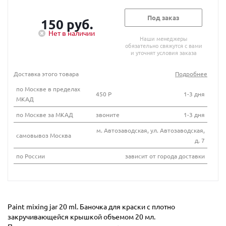
Под заказ
150 руб.
Нет в наличии
Наши менеджеры
обязательно свяжутся с вами
и уточнят условия заказа
Доставка этого товара
Подробнее
по Москве в пределах
450 Р
1-3 дня
МКАД
по Москве за МКАД
звоните
1-3 дня
м. Автозаводская, ул. Автозаводская,
самовывоз Москва
д. 7
по России
зависит от города доставки
Paint mixing jar 20 ml. Баночка для краски с плотно
закручивающейся крышкой объемом 20 мл.