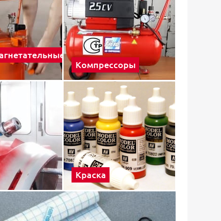
агнетательные
Компрессоры
Краска