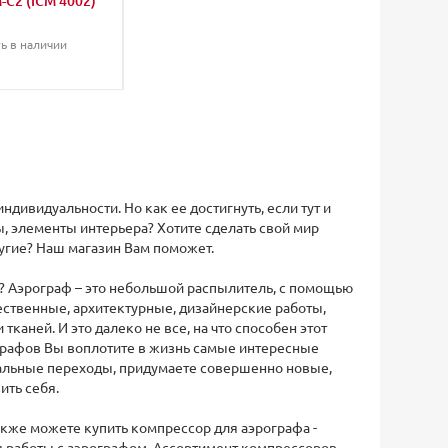
-C2 (ICM 4002)
ь в наличии
ндивидуальности. Но как ее достигнуть, если тут и
, элементы интерьера? Хотите сделать свой мир
угие? Наш магазин Вам поможет.
ф? Аэрограф – это небольшой распылитель, с помощью
ственные, архитектурные, дизайнерские работы,
каней. И это далеко не все, на что способен этот
рафов Вы воплотите в жизнь самые интересные
нальные переходы, придумаете совершенно новые,
ить себя.
акже можете купить компрессор для аэрографа -
я работы с аэрографом. Ассортимент компрессоров