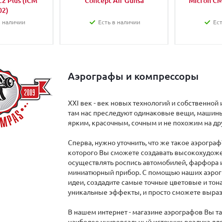
2 Plus (ICM
Concept Air Gunsa
Micron CM
02)
в наличии
Есть в наличии
Ест
Аэрографы и компрессоры
XXI век - век новых технологий и собственной и
там нас преследуют одинаковые вещи, машины
ярким, красочным, сочным и не похожим на др
Сперва, нужно уточнить, что же такое аэрогра
которого Вы сможете создавать высокохудоже
осуществлять роспись автомобилей, фарфора и т
миниатюрный прибор. С помощью наших аэрог
идеи, создадите самые точные цветовые и то
уникальные эффекты, и просто сможете выраз
В нашем интернет - магазине аэрографов Вы т
наиболее универсальный источник воздуха дл