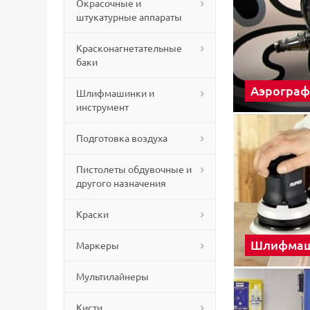
Окрасочные и
штукатурные аппараты
Красконагнетательные
баки
Аэрогра
Шлифмашинки и
инструмент
Подготовка воздуха
Пистолеты обдувочные и
другого назначения
Краски
Шлифма
Маркеры
Мультилайнеры
Кисти