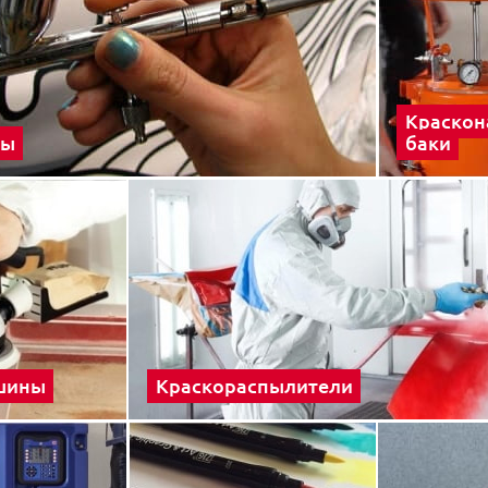
Краскон
фы
баки
шины
Краскораспылители