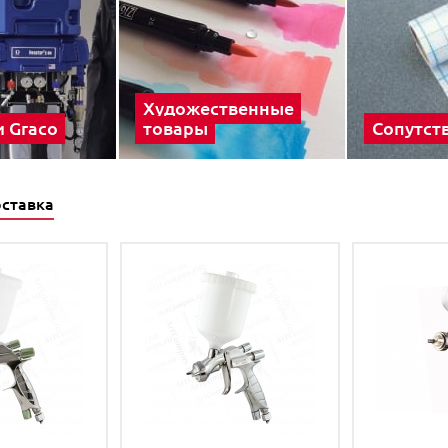
Художественные
и Graco
товары
Сопутст
оставка