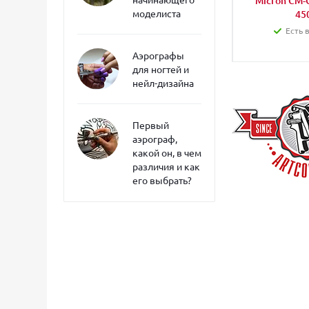
Micron CM-C
моделиста
45
Есть 
Аэрографы
для ногтей и
нейл-дизайна
Первый
аэрограф,
какой он, в чем
различия и как
его выбрать?