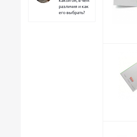
какой он, в чем
различия и как
его выбрать?