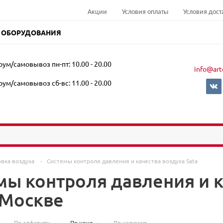
Акции
Условия оплаты
Условия дост
 ОБОРУДОВАНИЯ
ум/самовывоз пн-пт: 10.00 - 20.00
info@art
ум/самовывоз сб-вс: 11.00 - 20.00
овка воздуха
-
Системы контроля давления и качества воздуха Sata
мы контроля давления и к
 Москве
По алфавиту
По цене
По наличию