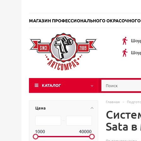
МАГАЗИН ПРОФЕССИОНАЛЬНОГО ОКРАСОЧНОГО
Шоур
Шоур
КАТАЛОГ
Главная
-
Подгот
Цена
Систе
Sata в
1000
40000
По популярности