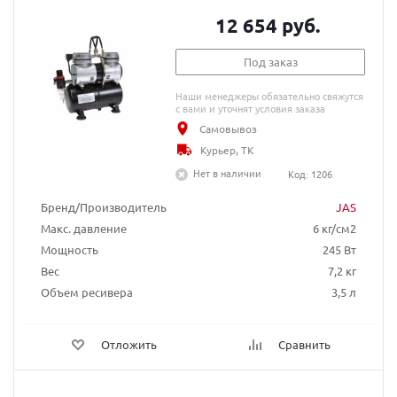
12 654 руб.
Под заказ
Наши менеджеры обязательно свяжутся
с вами и уточнят условия заказа
Самовывоз
Курьер, ТК
Нет в наличии
Код: 1206
Бренд/Производитель
JAS
Макс. давление
6 кг/см2
Мощность
245 Вт
Вес
7,2 кг
Объем ресивера
3,5 л
Отложить
Сравнить