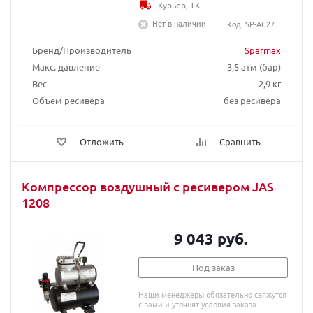
Курьер, ТК
Нет в наличии
Код: SP-AC27
Бренд/Производитель
Sparmax
Макс. давление
3,5 атм (бар)
Вес
2,9 кг
Объем ресивера
без ресивера
Отложить
Сравнить
Компрессор воздушный с ресивером JAS
1208
9 043 руб.
Под заказ
Наши менеджеры обязательно свяжутся
с вами и уточнят условия заказа