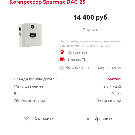
Компрессор Sparmax DAC-25
14 400 руб.
Под заказ
Наши менеджеры обязательно свяжутся
с вами и уточнят условия заказа
Самовывоз
Курьер, ТК
Нет в наличии
Код: SP-DAC-25
Бренд/Производитель
Sparmax
Макс. давление
2,0 кг/см2
Вес
0,4 кг
Объем ресивера
без ресивера
Отложить
Сравнить