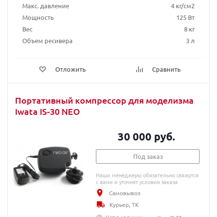
Макс. давление
4 кг/см2
Мощность
125 Вт
Вес
8 кг
Объем ресивера
3 л
Отложить
Сравнить
Портативный компрессор для моделизма
Iwata IS-30 NEO
30 000 руб.
Под заказ
Наши менеджеры обязательно свяжутся
с вами и уточнят условия заказа
Самовывоз
Курьер, ТК