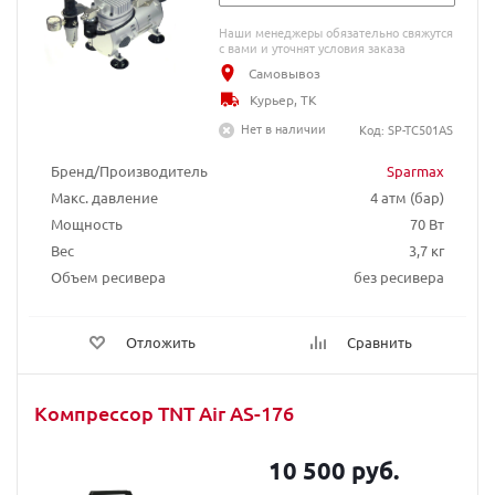
Наши менеджеры обязательно свяжутся
с вами и уточнят условия заказа
Самовывоз
Курьер, ТК
Нет в наличии
Код: SP-TC501AS
Бренд/Производитель
Sparmax
Макс. давление
4 атм (бар)
Мощность
70 Вт
Вес
3,7 кг
Объем ресивера
без ресивера
Отложить
Сравнить
Компрессор TNT Air AS-176
10 500 руб.