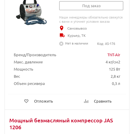
Под заказ
Наши менеджеры обязательно свяжутся
с вами и уточнят условия заказа
Самовывоз
Курьер, ТК
Нет в наличии
Код: AS-176
Бренд/Производитель
TNT-Air
Макс. давление
4 кг/см2
Мощность
125 Вт
Вес
2,8 кг
Объем ресивера
0,3 л
Отложить
Сравнить
Мощный безмасляный компрессор JAS
1206