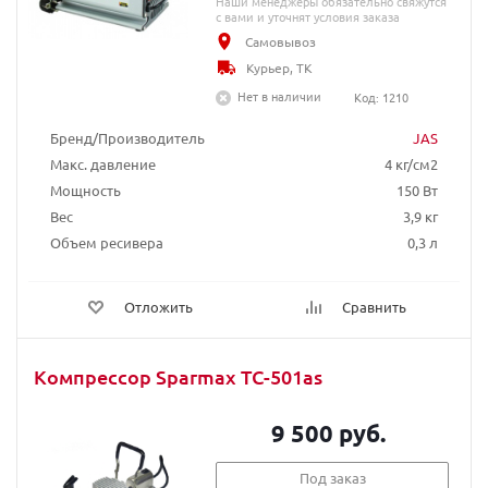
Наши менеджеры обязательно свяжутся
с вами и уточнят условия заказа
Самовывоз
Курьер, ТК
Нет в наличии
Код: 1210
Бренд/Производитель
JAS
Макс. давление
4 кг/см2
Мощность
150 Вт
Вес
3,9 кг
Объем ресивера
0,3 л
Отложить
Сравнить
Компрессор Sparmax TC-501as
9 500 руб.
Под заказ