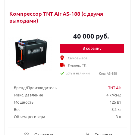
Компрессор TNT Air AS-188 (с двумя
выходами)
40 000 руб.
В корзину
Самовывоз
Курьер, ТК
Есть в наличии
Код: AS-188
Бренд/Производитель
TNT-Air
Макс. давление
4 кг/см2
Мощность
125 Вт
Вес
8,2 кг
Объем ресивера
3 л
Отложить
Сравнить