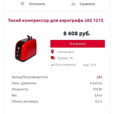
Отложить
Сравнить
Тихий компрессор для аэрографа JAS 1215
8 408 руб.
В корзину
Самовывоз
Курьер, ТК
Есть в наличии
Код: 1215
Бренд/Производитель
JAS
Макс. давление
4 кг/см2
Мощность
150 Вт
Вес
3,9 кг
Объем ресивера
0,3 л