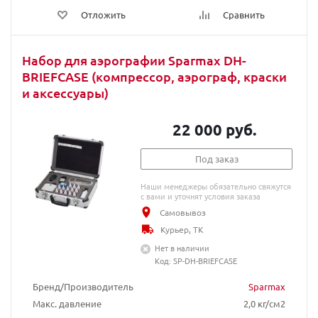
Отложить
Сравнить
Набор для аэрографии Sparmax DH-
BRIEFCASE (компрессор, аэрограф, краски
и аксессуары)
22 000 руб.
Под заказ
Наши менеджеры обязательно свяжутся
с вами и уточнят условия заказа
Самовывоз
Курьер, ТК
Нет в наличии
Код: SP-DH-BRIEFCASE
Бренд/Производитель
Sparmax
Макс. давление
2,0 кг/см2