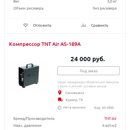
Вес
5,0 кг
Объем ресивера
без ресивера
Отложить
Сравнить
Компрессор TNT Air AS-189A
24 000 руб.
Под заказ
Наши менеджеры обязательно свяжутся
с вами и уточнят условия заказа
Самовывоз
Курьер, ТК
Нет в наличии
Код: AS-189A
Бренд/Производитель
TNT-Air
Макс. давление
6 кг/см2