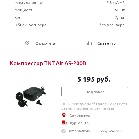
Макс. давление
2,8 кг/см2
Мощность
90 Вт
Вес
2,1 кг
Объем ресивера
без ресивера
Отложить
Сравнить
Компрессор TNT Air AS-200B
5 195 руб.
Под заказ
Наши менеджеры обязательно свяжутся
с вами и уточнят условия заказа
Самовывоз
Курьер, ТК
Нет в наличии
Код: AS-200B