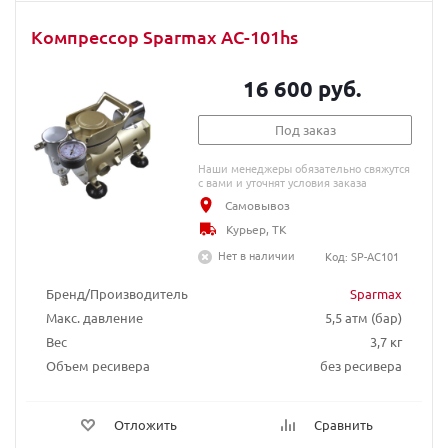
Компрессор Sparmax AC-101hs
16 600 руб.
Под заказ
Наши менеджеры обязательно свяжутся
с вами и уточнят условия заказа
Самовывоз
Курьер, ТК
Нет в наличии
Код: SP-AC101
Бренд/Производитель
Sparmax
Макс. давление
5,5 атм (бар)
Вес
3,7 кг
Объем ресивера
без ресивера
Отложить
Сравнить