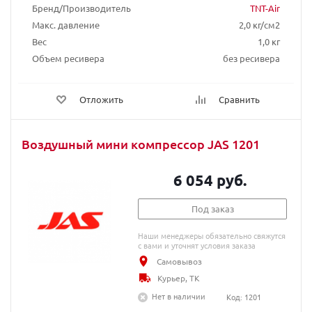
Бренд/Производитель
TNT-Air
Макс. давление
2,0 кг/см2
Вес
1,0 кг
Объем ресивера
без ресивера
Отложить
Сравнить
Воздушный мини компрессор JAS 1201
6 054 руб.
Под заказ
Наши менеджеры обязательно свяжутся
с вами и уточнят условия заказа
Самовывоз
Курьер, ТК
Нет в наличии
Код: 1201