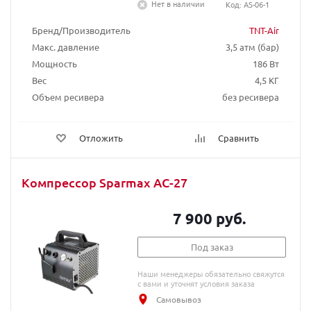
Нет в наличии
Код: AS-06-1
Бренд/Производитель
TNT-Air
Макс. давление
3,5 атм (бар)
Мощность
186 Вт
Вес
4,5 КГ
Объем ресивера
без ресивера
Отложить
Сравнить
Компрессор Sparmax AC-27
7 900 руб.
Под заказ
Наши менеджеры обязательно свяжутся
с вами и уточнят условия заказа
Самовывоз