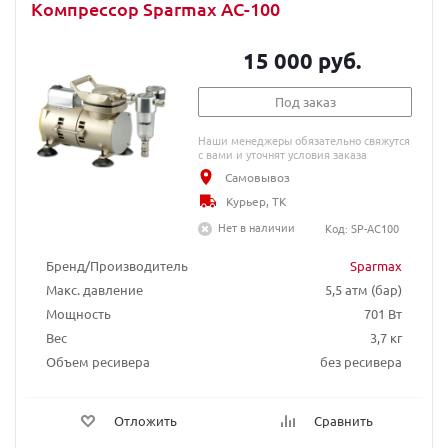
Компрессор Sparmax AC-100
15 000 руб.
Под заказ
Наши менеджеры обязательно свяжутся
с вами и уточнят условия заказа
Самовывоз
Курьер, ТК
Нет в наличии
Код: SP-AC100
Бренд/Производитель
Sparmax
Макс. давление
5,5 атм (бар)
Мощность
701 Вт
Вес
3,7 кг
Объем ресивера
без ресивера
Отложить
Сравнить