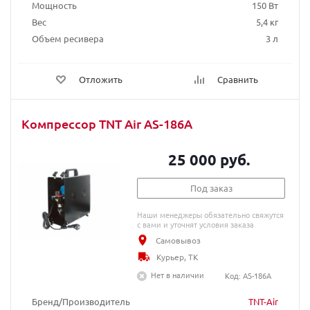
Мощность
150 Вт
Вес
5,4 кг
Объем ресивера
3 л
Отложить
Сравнить
Компрессор TNT Air AS-186A
25 000 руб.
Под заказ
Наши менеджеры обязательно свяжутся
с вами и уточнят условия заказа
Самовывоз
Курьер, ТК
Нет в наличии
Код: AS-186A
Бренд/Производитель
TNT-Air