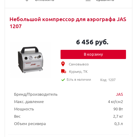
Небольшой компрессор для аэрографа JAS
1207
6 456 руб.
В корзину
Самовывоз
Курьер, ТК
Есть в наличии
Код: 1207
Бренд/Производитель
JAS
Макс. давление
4 кг/см2
Мощность
90 Вт
Вес
2,7 кг
Объем ресивера
0,3 л