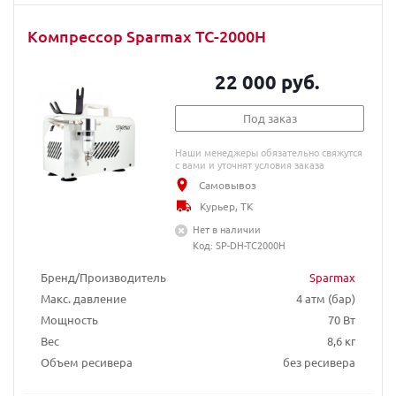
Компрессор Sparmax TC-2000H
22 000 руб.
Под заказ
Наши менеджеры обязательно свяжутся
с вами и уточнят условия заказа
Самовывоз
Курьер, ТК
Нет в наличии
Код: SP-DH-TC2000H
Бренд/Производитель
Sparmax
Макс. давление
4 атм (бар)
Мощность
70 Вт
Вес
8,6 кг
Объем ресивера
без ресивера