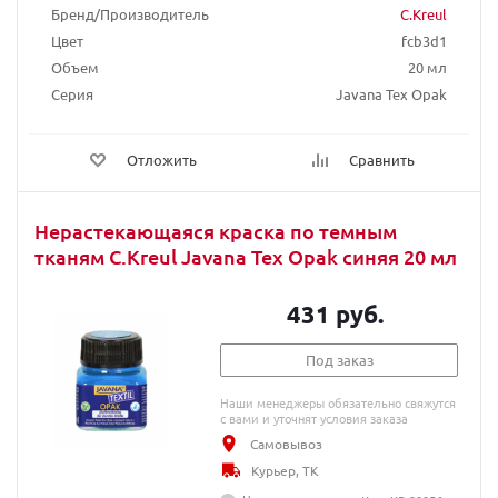
Бренд/Производитель
C.Kreul
Цвет
fcb3d1
Объем
20 мл
Серия
Javana Tex Opak
Отложить
Сравнить
Нерастекающаяся краска по темным
тканям C.Kreul Javana Tex Opak синяя 20 мл
431 руб.
Под заказ
Наши менеджеры обязательно свяжутся
с вами и уточнят условия заказа
Самовывоз
Курьер, ТК