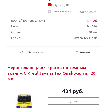
Курьер, ТК
Нет в наличии
Код: KR-90979
Бренд/Производитель
C.Kreul
Цвет
5cb9d9
Объем
20 мл
Серия
Javana Tex Opak
Отложить
Сравнить
Нерастекающаяся краска по темным
тканям C.Kreul Javana Tex Opak желтая 20
мл
431 руб.
Под заказ