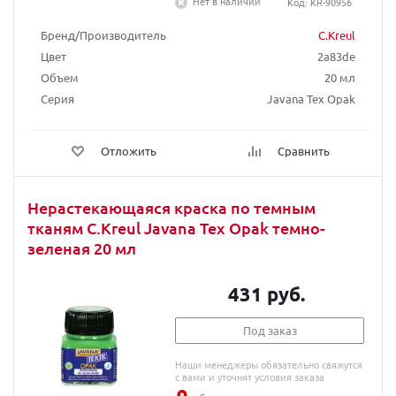
Нет в наличии
Код: KR-90956
Бренд/Производитель
C.Kreul
Цвет
2a83de
Объем
20 мл
Серия
Javana Tex Opak
Отложить
Сравнить
Нерастекающаяся краска по темным
тканям C.Kreul Javana Tex Opak темно-
зеленая 20 мл
431 руб.
Под заказ
Наши менеджеры обязательно свяжутся
с вами и уточнят условия заказа