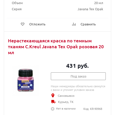
Объем
20 мл
Серия
Javana Tex Opak
Отложить
Сравнить
Нерастекающаяся краска по темным
тканям C.Kreul Javana Tex Opak розовая 20
мл
431 руб.
Под заказ
Наши менеджеры обязательно свяжутся
с вами и уточнят условия заказа
Самовывоз
Курьер, ТК
Нет в наличии
Код: KR-90968