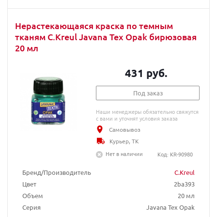
Нерастекающаяся краска по темным
тканям C.Kreul Javana Tex Opak бирюзовая
20 мл
431 руб.
Под заказ
Наши менеджеры обязательно свяжутся
с вами и уточнят условия заказа
Самовывоз
Курьер, ТК
Нет в наличии
Код: KR-90980
Бренд/Производитель
C.Kreul
Цвет
2ba393
Объем
20 мл
Серия
Javana Tex Opak