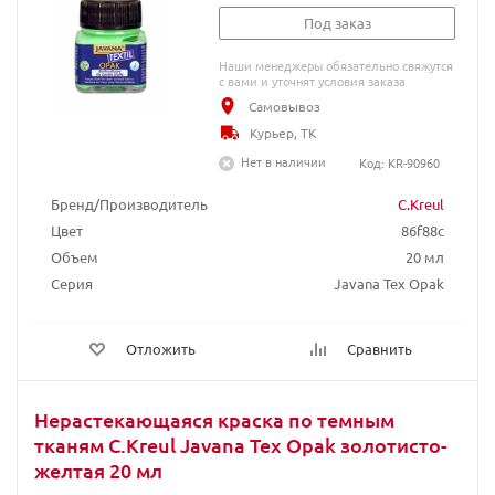
Под заказ
Наши менеджеры обязательно свяжутся
с вами и уточнят условия заказа
Самовывоз
Курьер, ТК
Нет в наличии
Код: KR-90960
Бренд/Производитель
C.Kreul
Цвет
86f88c
Объем
20 мл
Серия
Javana Tex Opak
Отложить
Сравнить
Нерастекающаяся краска по темным
тканям C.Kreul Javana Tex Opak золотисто-
желтая 20 мл