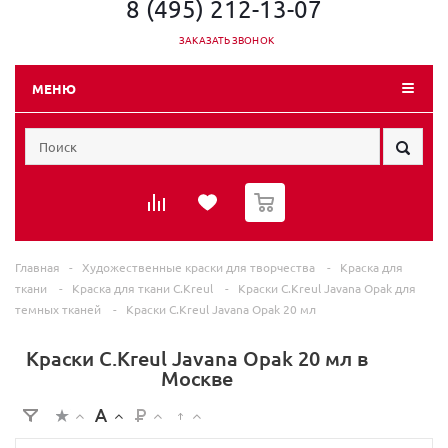
8 (495) 212-13-07
ЗАКАЗАТЬ ЗВОНОК
МЕНЮ
0
Главная
-
Художественные краски для творчества
-
Краска для
ткани
-
Краска для ткани C.Kreul
-
Краски C.Kreul Javana Opak для
темных тканей
-
Краски C.Kreul Javana Opak 20 мл
Краски C.Kreul Javana Opak 20 мл в
Москве