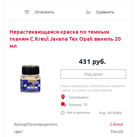
Отложить
Сравнить
Нерастекающаяся краска по темным
тканям C.Kreul Javana Tex Opak ваниль 20
мл
431 руб.
Под заказ
Наши менеджеры обязательно свяжутся
с вами и уточнят условия заказа
Самовывоз
Курьер, ТК
Нет в наличии
Код: KR-90966
Бренд/Производитель
C.Kreul
Цвет
f5ecd4