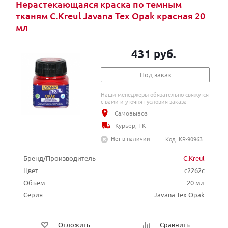
Нерастекающаяся краска по темным
тканям C.Kreul Javana Tex Opak красная 20
мл
431 руб.
Под заказ
Наши менеджеры обязательно свяжутся
с вами и уточнят условия заказа
Самовывоз
Курьер, ТК
Нет в наличии
Код: KR-90963
Бренд/Производитель
C.Kreul
Цвет
c2262c
Объем
20 мл
Серия
Javana Tex Opak
Отложить
Сравнить