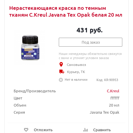
Нерастекающаяся краска по темным
тканям C.Kreul Javana Tex Opak белая 20 мл
431 руб.
Под заказ
Наши менеджеры обязательно свяжутся
с вами и уточнят условия заказа
Самовывоз
Курьер, ТК
Нет в наличии
Код: KR-90953
Бренд/Производитель
C.Kreul
Цвет
ffffff
Объем
20 мл
Серия
Javana Tex Opak
Отложить
Сравнить