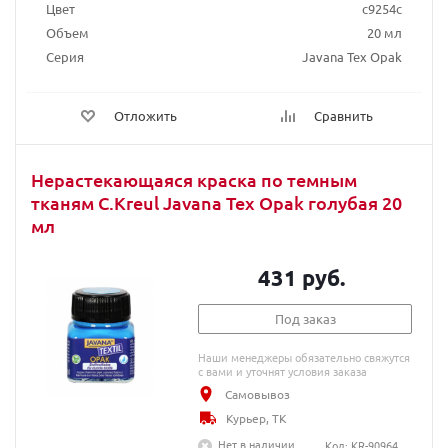
Цвет
c9254c
Объем
20 мл
Серия
Javana Tex Opak
Отложить
Сравнить
Нерастекающаяся краска по темным
тканям C.Kreul Javana Tex Opak голубая 20
мл
431 руб.
Под заказ
Наши менеджеры обязательно свяжутся
с вами и уточнят условия заказа
Самовывоз
Курьер, ТК
Нет в наличии
Код: KR-90964