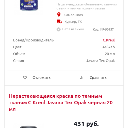
Наши менеджеры обязательно свяжутся
с вами и уточнят условия заказа
Самовывоз
Курьер, ТК
Нет в наличии
Код: KR-90957
Бренд/Производитель
C.Kreul
Цвет
4e37ab
Объем
20 мл
Серия
Javana Tex Opak
Отложить
Сравнить
Нерастекающаяся краска по темным
тканям C.Kreul Javana Tex Opak черная 20
мл
431 руб.