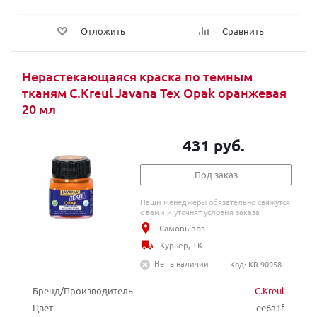
Отложить
Сравнить
Нерастекающаяся краска по темным
тканям C.Kreul Javana Tex Opak оранжевая
20 мл
431 руб.
Под заказ
Наши менеджеры обязательно свяжутся
с вами и уточнят условия заказа
Самовывоз
Курьер, ТК
Нет в наличии
Код: KR-90958
Бренд/Производитель
C.Kreul
Цвет
ee6a1f