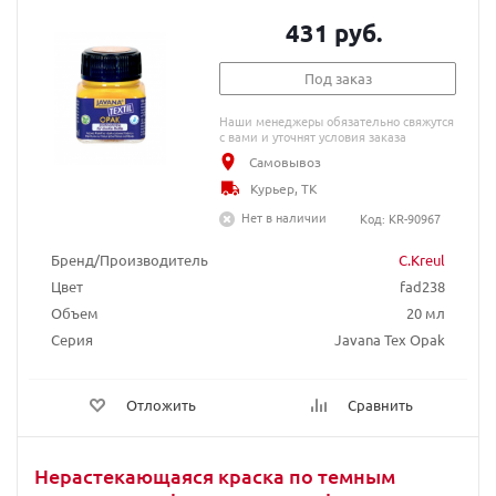
431 руб.
Под заказ
Наши менеджеры обязательно свяжутся
с вами и уточнят условия заказа
Самовывоз
Курьер, ТК
Нет в наличии
Код: KR-90967
Бренд/Производитель
C.Kreul
Цвет
fad238
Объем
20 мл
Серия
Javana Tex Opak
Отложить
Сравнить
Нерастекающаяся краска по темным