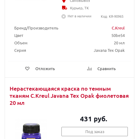
Самовывоз
Курьер, ТК
Нет в наличии
Код: KR-90965
Бренд/Производитель
C.Kreul
Цвет
50be54
Объем
20 мл
Серия
Javana Tex Opak
Отложить
Сравнить
Нерастекающаяся краска по темным
тканям C.Kreul Javana Tex Opak фиолетовая
20 мл
431 руб.
Под заказ