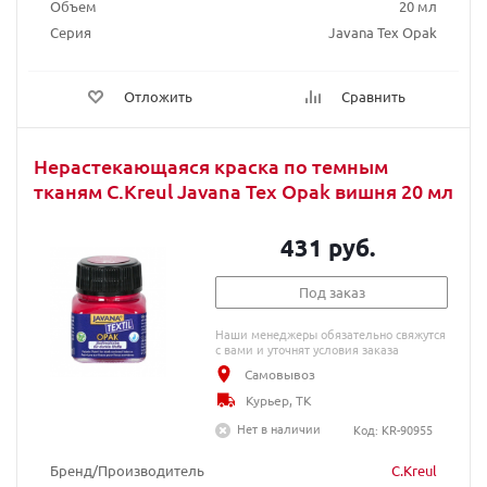
Объем
20 мл
Серия
Javana Tex Opak
Отложить
Сравнить
Нерастекающаяся краска по темным
тканям C.Kreul Javana Tex Opak вишня 20 мл
431 руб.
Под заказ
Наши менеджеры обязательно свяжутся
с вами и уточнят условия заказа
Самовывоз
Курьер, ТК
Нет в наличии
Код: KR-90955
Бренд/Производитель
C.Kreul