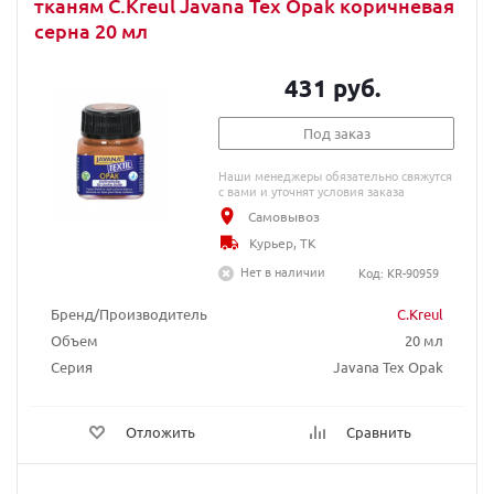
тканям C.Kreul Javana Tex Opak коричневая
серна 20 мл
431 руб.
Под заказ
Наши менеджеры обязательно свяжутся
с вами и уточнят условия заказа
Самовывоз
Курьер, ТК
Нет в наличии
Код: KR-90959
Бренд/Производитель
C.Kreul
Объем
20 мл
Серия
Javana Tex Opak
Отложить
Сравнить