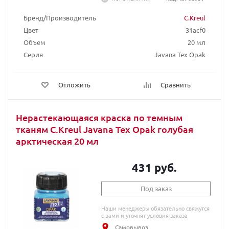
Бренд/Производитель
C.Kreul
Цвет
31acf0
Объем
20 мл
Серия
Javana Tex Opak
Отложить
Сравнить
Нерастекающаяся краска по темным
тканям C.Kreul Javana Tex Opak голубая
арктическая 20 мл
431 руб.
Под заказ
Наши менеджеры обязательно свяжутся
с вами и уточнят условия заказа
Самовывоз