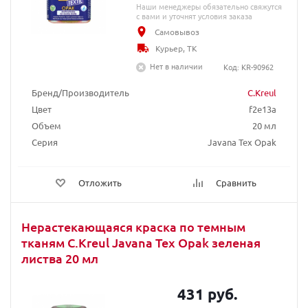
Наши менеджеры обязательно свяжутся
с вами и уточнят условия заказа
Самовывоз
Курьер, ТК
Нет в наличии
Код: KR-90962
Бренд/Производитель
C.Kreul
Цвет
f2e13a
Объем
20 мл
Серия
Javana Tex Opak
Отложить
Сравнить
Нерастекающаяся краска по темным
тканям C.Kreul Javana Tex Opak зеленая
листва 20 мл
431 руб.