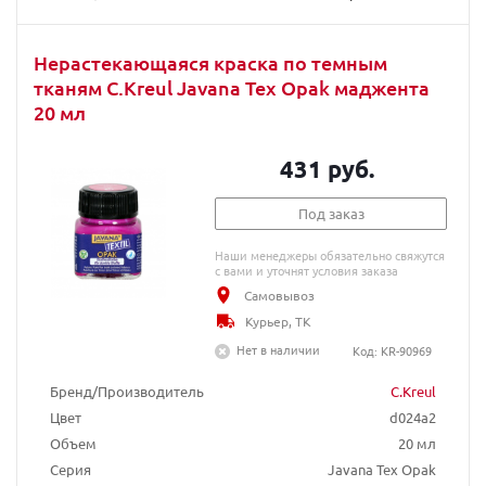
Нерастекающаяся краска по темным
тканям C.Kreul Javana Tex Opak маджента
20 мл
431 руб.
Под заказ
Наши менеджеры обязательно свяжутся
с вами и уточнят условия заказа
Самовывоз
Курьер, ТК
Нет в наличии
Код: KR-90969
Бренд/Производитель
C.Kreul
Цвет
d024a2
Объем
20 мл
Серия
Javana Tex Opak