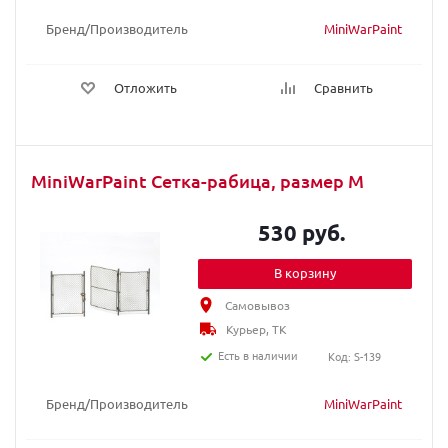
Бренд/Производитель
MiniWarPaint
Отложить
Сравнить
MiniWarPaint Сетка-рабица, размер M
530 руб.
В корзину
Самовывоз
Курьер, ТК
Есть в наличии
Код: S-139
Бренд/Производитель
MiniWarPaint