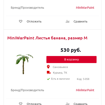
Бренд/Производитель
MiniWarPaint
Отложить
Сравнить
MiniWarPaint Листья банана, размер M
530 руб.
В корзину
Самовывоз
Курьер, ТК
Есть в наличии
Код: S-058
Бренд/Производитель
MiniWarPaint
Отложить
Сравнить