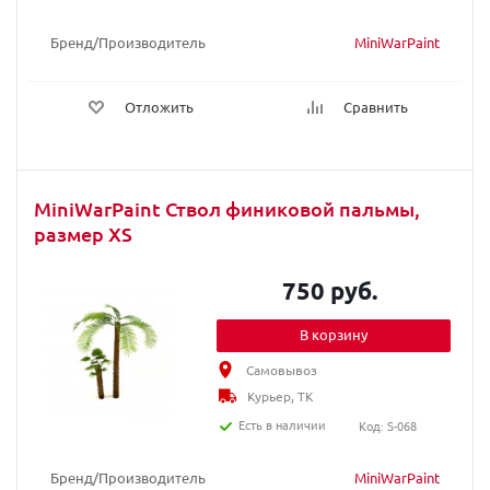
Бренд/Производитель
MiniWarPaint
Отложить
Сравнить
MiniWarPaint Ствол финиковой пальмы,
размер XS
750 руб.
В корзину
Самовывоз
Курьер, ТК
Есть в наличии
Код: S-068
Бренд/Производитель
MiniWarPaint