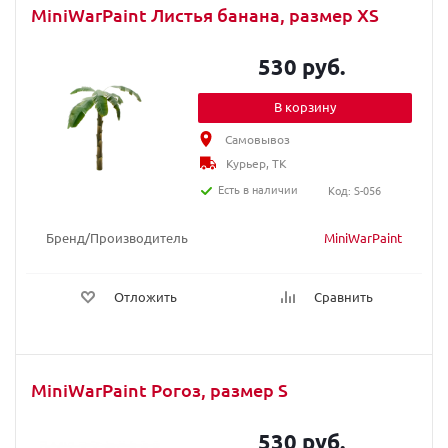
MiniWarPaint Листья банана, размер XS
530 руб.
В корзину
Самовывоз
Курьер, ТК
Есть в наличии
Код: S-056
Бренд/Производитель
MiniWarPaint
Отложить
Сравнить
MiniWarPaint Рогоз, размер S
530 руб.