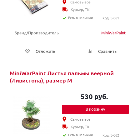
Самовывоз
Курьер, ТК
Есть в наличии
Код: S-061
Бренд/Производитель
MiniWarPaint
Отложить
Сравнить
MiniWarPaint Листья пальмы веерной
(Ливистона), размер М
530 руб.
В корзину
Самовывоз
Курьер, ТК
Есть в наличии
Код: S-062