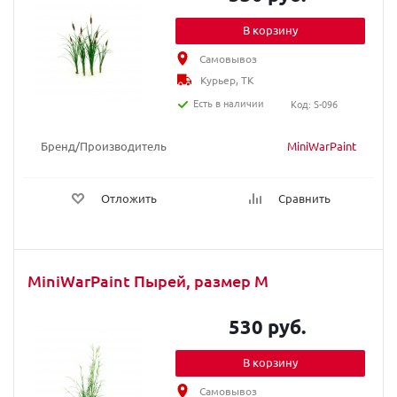
В корзину
Самовывоз
Курьер, ТК
Есть в наличии
Код: S-096
Бренд/Производитель
MiniWarPaint
Отложить
Сравнить
MiniWarPaint Пырей, размер M
530 руб.
В корзину
Самовывоз