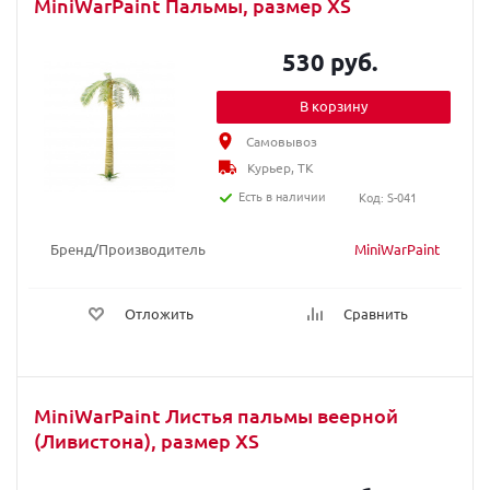
MiniWarPaint Пальмы, размер XS
530 руб.
В корзину
Самовывоз
Курьер, ТК
Есть в наличии
Код: S-041
Бренд/Производитель
MiniWarPaint
Отложить
Сравнить
MiniWarPaint Листья пальмы веерной
(Ливистона), размер ХS