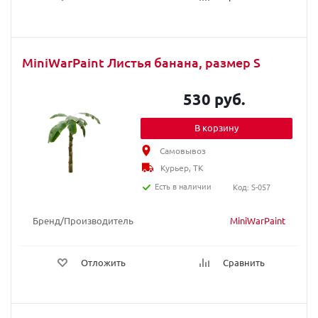
MiniWarPaint Листья банана, размер S
530 руб.
В корзину
Самовывоз
Курьер, ТК
Есть в наличии
Код: S-057
Бренд/Производитель
MiniWarPaint
Отложить
Сравнить