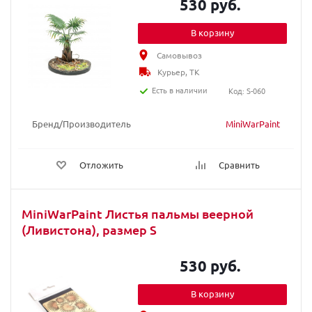
530 руб.
В корзину
Самовывоз
Курьер, ТК
Есть в наличии
Код: S-060
Бренд/Производитель
MiniWarPaint
Отложить
Сравнить
MiniWarPaint Листья пальмы веерной
(Ливистона), размер S
530 руб.
В корзину