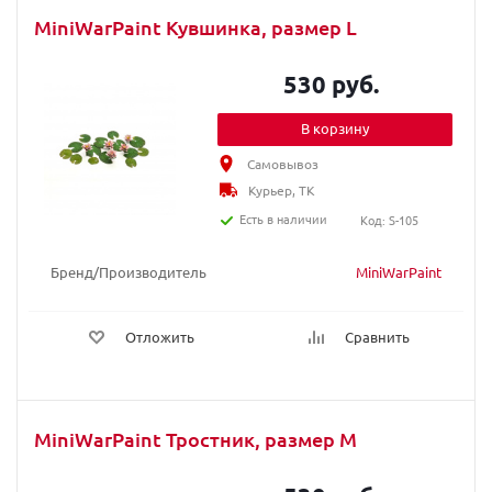
MiniWarPaint Кувшинка, размер L
530 руб.
В корзину
Самовывоз
Курьер, ТК
Есть в наличии
Код: S-105
Бренд/Производитель
MiniWarPaint
Отложить
Сравнить
MiniWarPaint Тростник, размер M