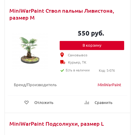
MiniWarPaint Ствол пальмы Ливистона,
размер M
550 руб.
В корзину
Самовывоз
Курьер, ТК
Есть в наличии
Код: S-076
Бренд/Производитель
MiniWarPaint
Отложить
Сравнить
MiniWarPaint Подсолнухи, размер L