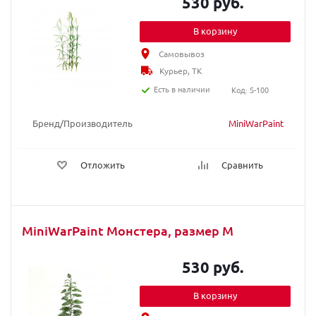
530 руб.
В корзину
Самовывоз
Курьер, ТК
Есть в наличии
Код: S-100
Бренд/Производитель
MiniWarPaint
Отложить
Сравнить
MiniWarPaint Монстера, размер M
530 руб.
В корзину