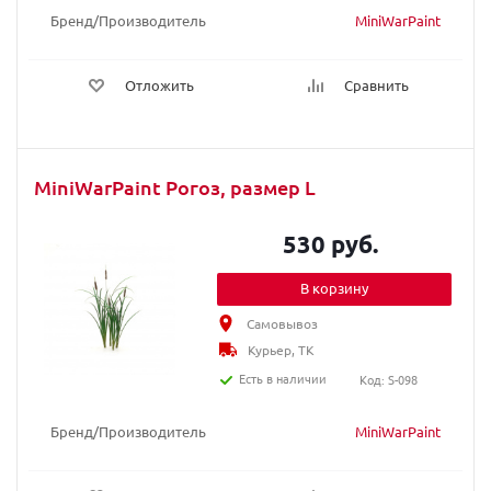
Бренд/Производитель
MiniWarPaint
Отложить
Сравнить
MiniWarPaint Рогоз, размер L
530 руб.
В корзину
Самовывоз
Курьер, ТК
Есть в наличии
Код: S-098
Бренд/Производитель
MiniWarPaint