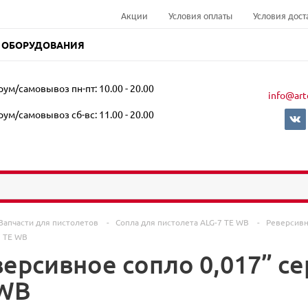
Акции
Условия оплаты
Условия дост
 ОБОРУДОВАНИЯ
ум/самовывоз пн-пт: 10.00 - 20.00
info@art
ум/самовывоз сб-вс: 11.00 - 20.00
Запчасти для пистолетов
-
Сопла для пистолета ALG-7 TE WB
-
Реверсивн
7 TE WB
версивное сопло 0,017” с
 WB