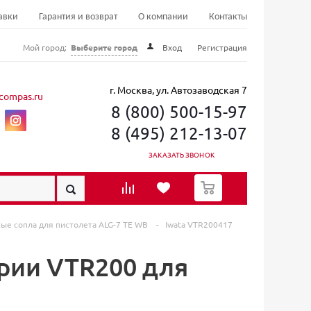
авки
Гарантия и возврат
О компании
Контакты
Мой город:
Выберите город
Вход
Регистрация
г. Москва, ул. Автозаводская 7
compas.ru
8 (800) 500-15-97
8 (495) 212-13-07
ЗАКАЗАТЬ ЗВОНОК
0
ые сопла для пистолета ALG-7 TE WB
-
Iwata VTR200417
ерии VTR200 для