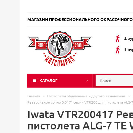
МАГАЗИН ПРОФЕССИОНАЛЬНОГО ОКРАСОЧНОГО
Шоур
Шоур
КАТАЛОГ
Главная
-
Пистолеты обдувочные и другого назначения
-
Реверсивное сопло 0,017” серии VTR200 для пистолета ALG-
Iwata VTR200417 Ре
пистолета ALG-7 TE