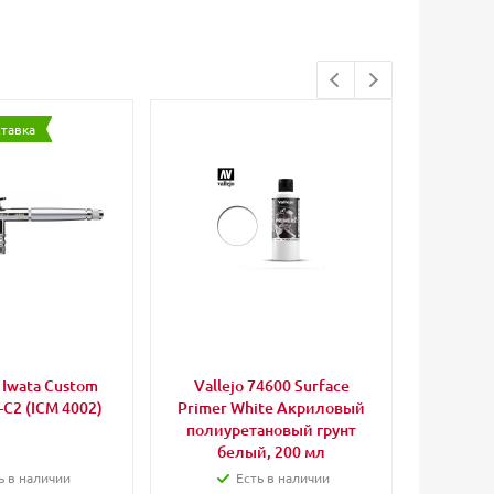
ставка
Iwata Custom
Vallejo 74600 Surface
Anest I
-C2 (ICM 4002)
Primer White Акриловый
для
полиуретановый грунт
CH/CP
белый, 200 мл
ь в наличии
Есть в наличии