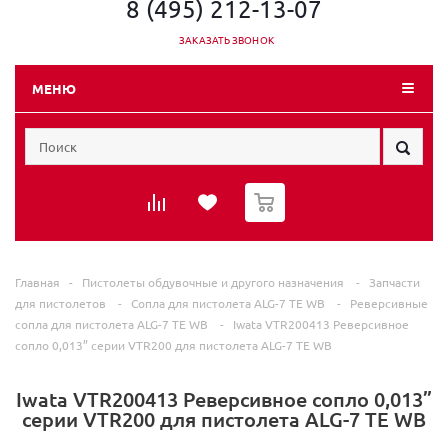
8 (495) 212-13-07
ЗАКАЗАТЬ ЗВОНОК
МЕНЮ
0
Главная
-
Пистолеты обдувочные и другого назначения
-
Запчасти
для пистолетов
-
Сопла для пистолета ALG-7 TE WB
-
Реверсивные
сопла для пистолета ALG-7 TE WB
-
Iwata VTR200413 Реверсивное
сопло 0,013” серии VTR200 для пистолета ALG-7 TE WB
Iwata VTR200413 Реверсивное сопло 0,013”
серии VTR200 для пистолета ALG-7 TE WB