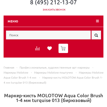
8 (495) 212-13-07
ЗАКАЗАТЬ ЗВОНОК
МЕНЮ
0
Главная
-
Профессиональные, художественные арт маркеры
-
Маркеры Molotow
-
Маркеры Molotow поштучно
-
Маркеры Molotow
Aqua Color Brush 1-4 мм
-
Маркер-кисть MOLOTOW Aqua Color Brush 1-
4 мм turquise 013 (бирюзовый)
Маркер-кисть MOLOTOW Aqua Color Brush
1-4 мм turquise 013 (бирюзовый)