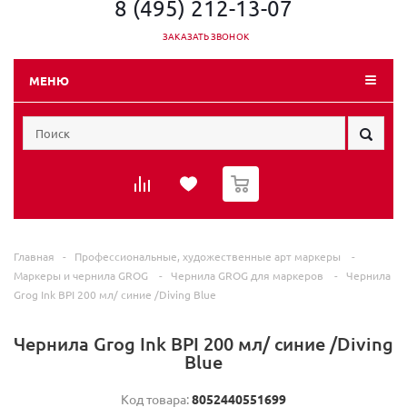
8 (495) 212-13-07
ЗАКАЗАТЬ ЗВОНОК
МЕНЮ
0
Главная
-
Профессиональные, художественные арт маркеры
-
Маркеры и чернила GROG
-
Чернила GROG для маркеров
-
Чернила
Grog Ink BPI 200 мл/ синие /Diving Blue
Чернила Grog Ink BPI 200 мл/ синие /Diving
Blue
Код товара:
8052440551699