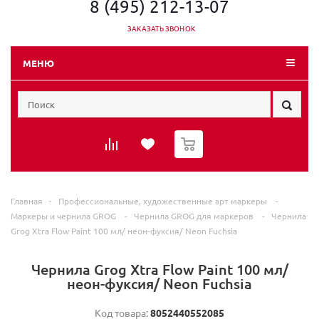
8 (495) 212-13-07
ЗАКАЗАТЬ ЗВОНОК
МЕНЮ
0
Главная
-
Профессиональные, художественные арт маркеры
-
Маркеры и чернила GROG
-
Чернила GROG для маркеров
-
Чернила
Grog Xtra Flow Paint 100 мл/ неон-фуксия/ Neon Fuchsia
Чернила Grog Xtra Flow Paint 100 мл/
неон-фуксия/ Neon Fuchsia
Код товара:
8052440552085