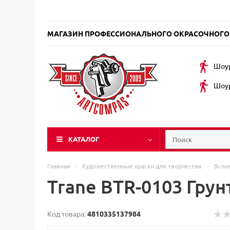
МАГАЗИН ПРОФЕССИОНАЛЬНОГО ОКРАСОЧНОГО
Шоур
Шоур
КАТАЛОГ
Главная
-
Художественные краски для творчества
-
Вспо
Trane BTR-0103 Гру
Код товара:
4810335137984