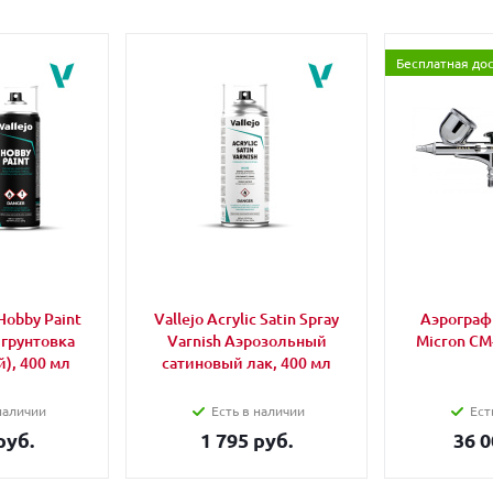
Бесплатная до
Hobby Paint
Vallejo Acrylic Satin Spray
Аэрограф 
 грунтовка
Varnish Аэрозольный
Micron CM
), 400 мл
сатиновый лак, 400 мл
наличии
Есть в наличии
Ест
руб.
1 795 руб.
36 0