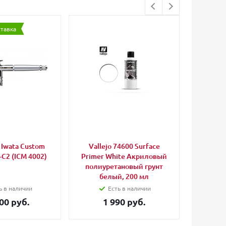
ставка
Iwata Custom
Vallejo 74600 Surface
Anest I
-C2 (ICM 4002)
Primer White Акриловый
для
полиуретановый грунт
CH/CP
белый, 200 мл
ь в наличии
Есть в наличии
00 руб.
1 990 руб.
3