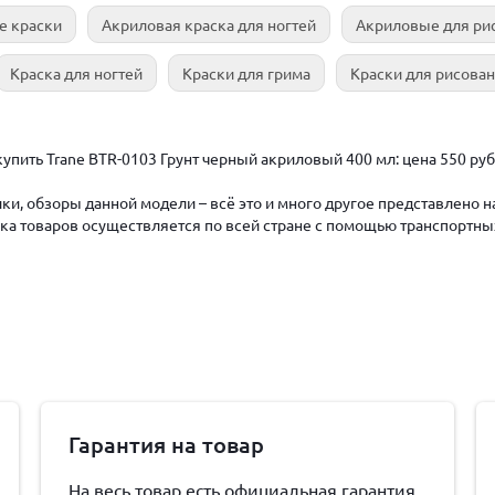
е краски
Акриловая краска для ногтей
Акриловые для ри
Краска для ногтей
Краски для грима
Краски для рисова
упить Trane BTR-0103 Грунт черный акриловый 400 мл: цена 550 ру
ки, обзоры данной модели – всё это и много другое представлено 
авка товаров осуществляется по всей стране с помощью транспортны
Гарантия на товар
На весь товар есть официальная гарантия,