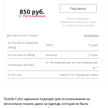
Под заказ
850 руб.
Нет в наличии
Наши менеджеры
обязательно свяжутся с вами
и уточнят условия заказа
Доставка этого товара
Подробнее
по Москве в пределах
450 Р
1-3 дня
МКАД
по Москве за МКАД
звоните
1-3 дня
м. Автозаводская, ул. Автозаводская,
самовывоз Москва
д. 7
по России
зависит от города доставки
Textile Color идеально подходит для использования на
нескольких тканях, даже на одежде, которая не была