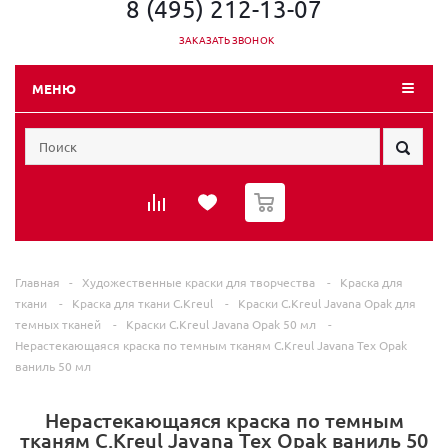
8 (495) 212-13-07
ЗАКАЗАТЬ ЗВОНОК
МЕНЮ
0
Главная
-
Художественные краски для творчества
-
Краска для
ткани
-
Краска для ткани C.Kreul
-
Краски C.Kreul Javana Opak для
темных тканей
-
Краски C.Kreul Javana Opak 50 мл
-
Нерастекающаяся краска по темным тканям C.Kreul Javana Tex Opak
ваниль 50 мл
Нерастекающаяся краска по темным
тканям C.Kreul Javana Tex Opak ваниль 50