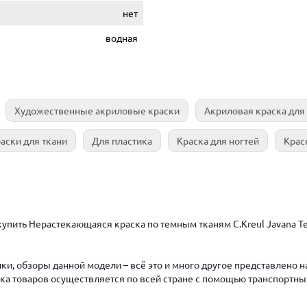
нет
водная
Художественные акриловые краски
Акриловая краска для
аски для ткани
Для пластика
Краска для ногтей
Крас
упить Нерастекающаяся краска по темным тканям C.Kreul Javana Tex
ки, обзоры данной модели – всё это и много другое представлено 
авка товаров осуществляется по всей стране с помощью транспортны