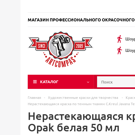
МАГАЗИН ПРОФЕССИОНАЛЬНОГО ОКРАСОЧНОГО
Шоур
Шоур
КАТАЛОГ
Главная
-
Художественные краски для творчества
-
Крас
Нерастекающаяся краска по темным тканям C.Kreul Javana Te
Нерастекающаяся кр
Opak белая 50 мл