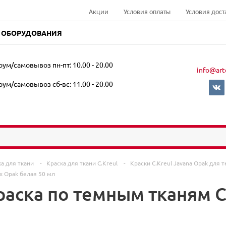
Акции
Условия оплаты
Условия дост
 ОБОРУДОВАНИЯ
ум/самовывоз пн-пт: 10.00 - 20.00
info@art
ум/самовывоз сб-вс: 11.00 - 20.00
ка для ткани
-
Краска для ткани C.Kreul
-
Краски C.Kreul Javana Opak для
x Opak белая 50 мл
аска по темным тканям C.