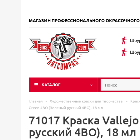
МАГАЗИН ПРОФЕССИОНАЛЬНОГО ОКРАСОЧНОГО
Шоур
Шоур
КАТАЛОГ
Главная
-
Художественные краски для творчества
-
Крас
Green 4BO (Зеленый русский 4BO), 18 мл
71017 Краска Vallej
русский 4BO), 18 мл