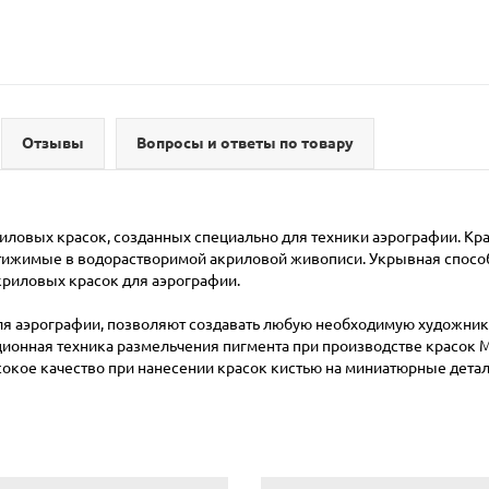
Отзывы
Вопросы и ответы по товару
риловых красок, созданных специально для техники аэрографии. К
ижимые в водорастворимой акриловой живописи. Укрывная способно
криловых красок для аэрографии.
ля аэрографии, позволяют создавать любую необходимую художник
онная техника размельчения пигмента при производстве красок Mo
сокое качество при нанесении красок кистью на миниатюрные дета