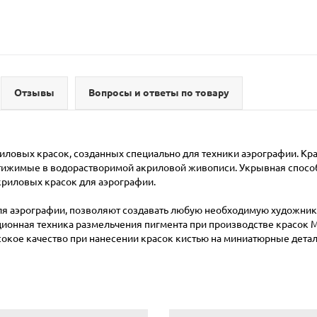
Отзывы
Вопросы и ответы по товару
риловых красок, созданных специально для техники аэрографии. К
ижимые в водорастворимой акриловой живописи. Укрывная способно
криловых красок для аэрографии.
ля аэрографии, позволяют создавать любую необходимую художник
онная техника размельчения пигмента при производстве красок Mo
сокое качество при нанесении красок кистью на миниатюрные дета