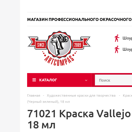
МАГАЗИН ПРОФЕССИОНАЛЬНОГО ОКРАСОЧНОГО
Шоур
Шоур
КАТАЛОГ
Главная
-
Художественные краски для творчества
-
Крас
(Черный зеленый), 18 мл
71021 Краска Vallej
18 мл