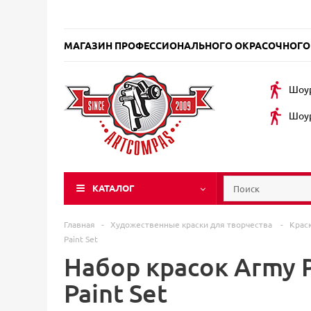
МАГАЗИН ПРОФЕССИОНАЛЬНОГО ОКРАСОЧНОГО
Шоур
Шоур
КАТАЛОГ
Главная
-
Художественные краски для творчества
-
Крас
Paint Set
Набор красок Army P
Paint Set