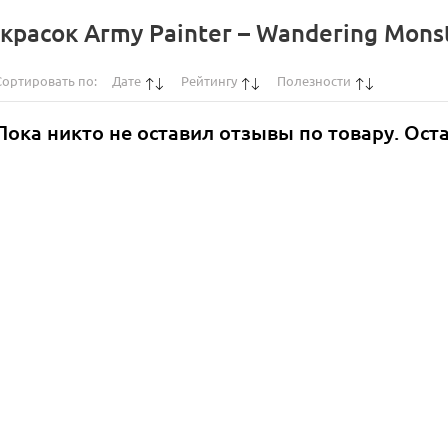
асок Army Painter – Wandering Monste
Сортировать по:
Дате
Рейтингу
Полезности
Пока никто не оставил отзывы по товару. Ост