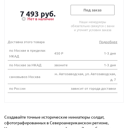
Под заказ
7 493 руб.
Нет в наличии
Наши менеджеры
обязательно свяжутся с вами
и уточнят условия заказа
Доставка этого товара
Подробнее
по Москве в пределах
450 Р
1-3 дня
МКАД
по Москве за МКАД
звоните
1-3 дня
м. Автозаводская, ул. Автозаводская,
самовывоз Москва
д. 7
по России
зависит от города доставки
Создавайте точные исторические миниатюры солдат,
сфотографированных в Североамериканском регионе,