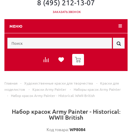
8 (495) 212-13-07
ЗАКАЗАТЬ ЗВОНОК
МЕНЮ
0
Главная
-
Художественные краски для творчества
-
Краски для
моделистов
-
Краски Army Painter
-
Наборы красок Army Painter
-
Набор красок Army Painter - Historical: WWII British
Набор красок Army Painter - Historical:
WWII British
Код товара:
WP8084