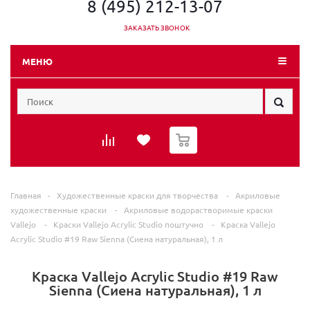
8 (495) 212-13-07
ЗАКАЗАТЬ ЗВОНОК
МЕНЮ
0
Главная
-
Художественные краски для творчества
-
Акриловые
художественные краски
-
Акриловые водорастворимые краски
Vallеjo
-
Краски Vallеjo Acrylic Studio поштучно
-
Краска Vallejo
Acrylic Studio #19 Raw Sienna (Сиена натуральная), 1 л
Краска Vallejo Acrylic Studio #19 Raw
Sienna (Сиена натуральная), 1 л