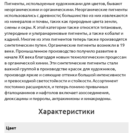
Пигменты, используемые художниками для цветов, бывают
неорганическими и органическими. Неорганические пигменты
использовались с древности; большинство из них извлекаются
из минералов и почвы, таких как природные цвета земли,
сиены и окры. К этой категории также относятся титановые,
углеродные и ультрамариновые пигменты, а также кобальт и
кадмий. Многие из этих пигментов теперь также производятся
синтетическим путем. Органические пигменты возникли в 19
веке. Промышленное производство получило развитие в
начале ХХ века благодаря новым технологическим процессам
в органической химии. Эти синтетические пигменты стали
важной группой в производстве красок для художников,
производя яркие и сияющие оттенки большой интенсивности
и превосходной светостойкости и стойкости. Ассортимент
постоянно расширялся, и теперь помимо привычных
фталоцианинов и нафтолов включает азосоединения,
диоксацины и пирролы, антрахинионы и хинакридоны.
Характеристики
Цвет