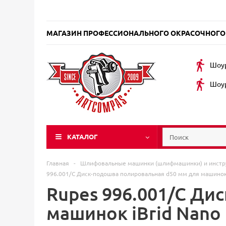
МАГАЗИН ПРОФЕССИОНАЛЬНОГО ОКРАСОЧНОГО
Шоур
Шоур
КАТАЛОГ
Главная
-
Шлифовальные машинки (шлифмашинки) и инст
996.001/C Диск-подошва полировальная d50 мм для машинок 
Rupes 996.001/C Ди
машинок iBrid Nano