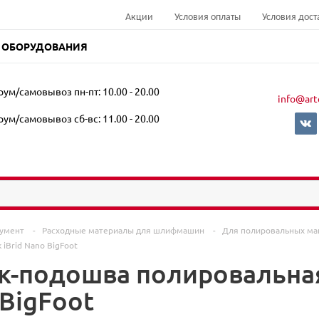
Акции
Условия оплаты
Условия дост
 ОБОРУДОВАНИЯ
ум/самовывоз пн-пт: 10.00 - 20.00
info@art
ум/самовывоз сб-вс: 11.00 - 20.00
румент
-
Расходные материалы для шлифмашин
-
Для полировальных м
iBrid Nano BigFoot
ск-подошва полировальна
 BigFoot