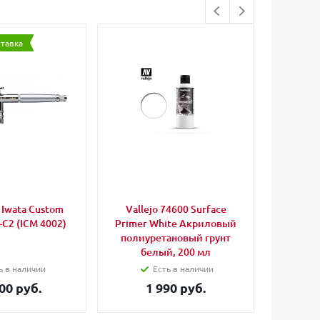
ставка
Iwata Custom
Vallejo 74600 Surface
Anest I
-C2 (ICM 4002)
Primer White Акриловый
для
полиуретановый грунт
CH/CP
белый, 200 мл
ь в наличии
Есть в наличии
00 руб.
1 990 руб.
3