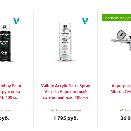
Бесплатная до
Hobby Paint
Vallejo Acrylic Satin Spray
Аэрограф 
 грунтовка
Varnish Аэрозольный
Micron CM
), 400 мл
сатиновый лак, 400 мл
наличии
Есть в наличии
Ест
руб.
1 795 руб.
36 0