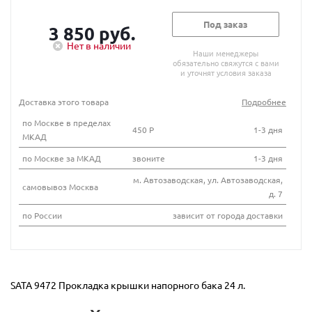
Под заказ
3 850 руб.
Нет в наличии
Наши менеджеры
обязательно свяжутся с вами
и уточнят условия заказа
Доставка этого товара
Подробнее
по Москве в пределах
450 Р
1-3 дня
МКАД
по Москве за МКАД
звоните
1-3 дня
м. Автозаводская, ул. Автозаводская,
самовывоз Москва
д. 7
по России
зависит от города доставки
SATA 9472 Прокладка крышки напорного бака 24 л.