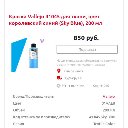
Краска Vallejo 41045 для ткани, цвет
королевский синий (Sky Blue), 200 мл
850 руб.
Под заказ
Наши менеджеры обязательно свяжутся
с вами и уточнят условия заказа
Самовывоз
Курьер, ТК
Нет в наличии
Код: 41045
Бренд/Производитель
Vallejo
Цвет
01AAE8
Объем
200 мл
Код оттенка по производителю
41.045 Sky Blue
Серия
Textile Color