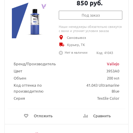
850 руб.
Под заказ
Наши менеджеры обязательно свяжутся
с вами и уточнят условия заказа
Самовывоз
Курьер, ТК
Нет в наличии
Код: 41043
Бренд/Производитель
Vallejo
Цвет
3953A0
Объем
200 мл
Код оттенка по
41.043 Ultramarine
производителю
Blue
Серия
Textile Color
Отложить
Сравнить