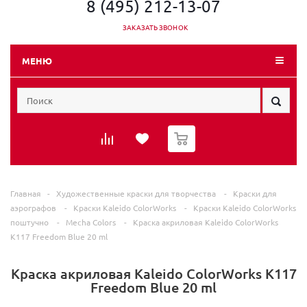
8 (495) 212-13-07
ЗАКАЗАТЬ ЗВОНОК
МЕНЮ
0
Главная
-
Художественные краски для творчества
-
Краски для
аэрографов
-
Краски Kaleido ColorWorks
-
Краски Kaleido ColorWorks
поштучно
-
Mecha Colors
-
Краска акриловая Kaleido ColorWorks
K117 Freedom Blue 20 ml
Краска акриловая Kaleido ColorWorks K117
Freedom Blue 20 ml