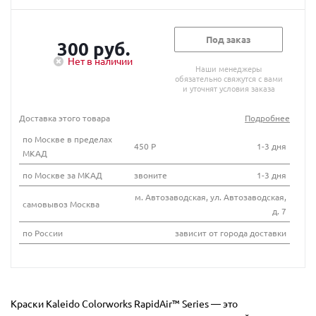
Под заказ
300 руб.
Нет в наличии
Наши менеджеры
обязательно свяжутся с вами
и уточнят условия заказа
Доставка этого товара
Подробнее
по Москве в пределах
450 Р
1-3 дня
МКАД
по Москве за МКАД
звоните
1-3 дня
м. Автозаводская, ул. Автозаводская,
самовывоз Москва
д. 7
по России
зависит от города доставки
Краски Kaleido Colorworks RapidAir™ Series — это