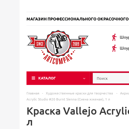
МАГАЗИН ПРОФЕССИОНАЛЬНОГО ОКРАСОЧНОГО
Шоур
Шоур
КАТАЛОГ
Главная
-
Художественные краски для творчества
-
Акри
Acrylic Studio #20 Burnt Sienna (Сиена жженая), 1 л
Краска Vallejo Acryl
л