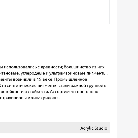
 использовались с древности; большинство из них
 титановые, углеродные и ультрамариновые пигменты,
игменты возникли в 19 веке. Промышленное
Эти синтетические пигменты стали важной группой в
остойкости и стойкости. Ассортимент постоянно
антрахинионы и хинакридоны.
Acrylic Studio