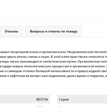
Отзывы
Вопросы и ответы по товару
ывают неорганическими и органическими. Неорганические пигменты
ные цвета земли, сиены и окры. К этой категории также относятся
в теперь также производятся синтетическим путем. Органические п
лагодаря новым технологическим процессам в органической химии. 
ие и сияющие оттенки большой интенсивности и превосходной свет
нов и нафтолов включает азосоединения, диоксацины и пирролы, 
80373A
Серия