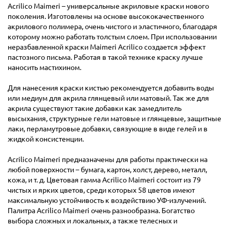
Acrilico Maimeri – универсальные акриловые краски нового
поколения. Изготовлены на основе высококачественного
акрилового полимера, очень чистого и эластичного, благодаря
которому можно работать толстым слоем. При использовании
неразбавленной краски Maimeri Acrilico создается эффект
пастозного письма. Работая в такой технике краску лучше
наносить мастихином.
Для нанесения краски кистью рекомендуется добавить воды
или медиум для акрила глянцевый или матовый. Так же для
акрила существуют такие добавки как замедлитель
высыхания, структурные гели матовые и глянцевые, защитные
лаки, перламутровые добавки, связующие в виде гелей и в
жидкой консистенции.
Acrilico Maimeri предназначены для работы практически на
любой поверхности – бумага, картон, холст, дерево, металл,
кожа, и т. д. Цветовая гамма Acrilico Maimeri состоит из 79
чистых и ярких цветов, среди которых 58 цветов имеют
максимальную устойчивость к воздействию УФ-излучений.
Палитра Acrilico Maimeri очень разнообразна. Богатство
выбора сложных и локальных, а также телесных и